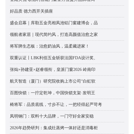
好品质 德力西开关插座
盛会启幕｜库勒五金亮相凤池铝门窗建博会，品
领航者家居｜现代简约风，打造高颜值治愈之家
将军牌生态板：治愈奶油风，温柔藏进家！
双重认证丨LBK利佰五金斩获法国FDA设计奖、
张灿×孙建亚×赵睿领衔，皇派门窗2026 岭南印
航天智造（厦门）研究院收购上市公司“白虹软
百图快锁：一拧定乾坤，中国快锁支架·发明王
椅将军：品质底线，寸步不让，一把经得起严苛考
凤明钢门：双料十大品牌，一门守好全家安稳
2026年趋势研判：集成灶蒸烤一体好还是消毒柜