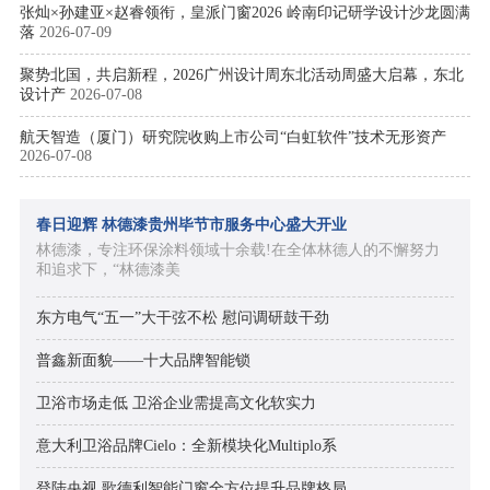
张灿×孙建亚×赵睿领衔，皇派门窗2026 岭南印记研学设计沙龙圆满
落
2026-07-09
聚势北国，共启新程，2026广州设计周东北活动周盛大启幕，东北
设计产
2026-07-08
航天智造（厦门）研究院收购上市公司“白虹软件”技术无形资产
2026-07-08
春日迎辉 林德漆贵州毕节市服务中心盛大开业
林德漆，专注环保涂料领域十余载!在全体林德人的不懈努力
和追求下，“林德漆美
东方电气“五一”大干弦不松 慰问调研鼓干劲
普鑫新面貌——十大品牌智能锁
卫浴市场走低 卫浴企业需提高文化软实力
意大利卫浴品牌Cielo：全新模块化Multiplo系
登陆央视 歌德利智能门窗全方位提升品牌格局