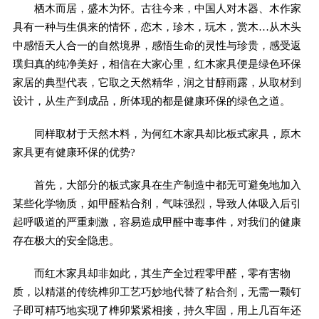
栖木而居，盛木为怀。古往今来，中国人对木器、木作家
具有一种与生俱来的情怀，恋木，珍木，玩木，赏木…从木头
中感悟天人合一的自然境界，感悟生命的灵性与珍贵，感受返
璞归真的纯净美好，相信在大家心里，红木家具便是绿色环保
家居的典型代表，它取之天然精华，润之甘醇雨露，从取材到
设计，从生产到成品，所体现的都是健康环保的绿色之道。
同样取材于天然木料，为何红木家具却比板式家具，原木
家具更有健康环保的优势?
首先，大部分的板式家具在生产制造中都无可避免地加入
某些化学物质，如甲醛粘合剂，气味强烈，导致人体吸入后引
起呼吸道的严重刺激，容易造成甲醛中毒事件，对我们的健康
存在极大的安全隐患。
而红木家具却非如此，其生产全过程零甲醛，零有害物
质，以精湛的传统榫卯工艺巧妙地代替了粘合剂，无需一颗钉
子即可精巧地实现了榫卯紧紧相接，持久牢固，用上几百年还