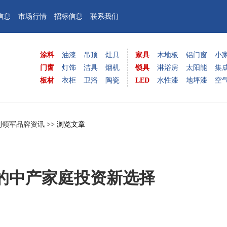
信息
市场行情
招标信息
联系我们
涂料
油漆
吊顶
灶具
家具
木地板
铝门窗
小
门窗
灯饰
洁具
烟机
锁具
淋浴房
太阳能
集
板材
衣柜
卫浴
陶瓷
LED
水性漆
地坪漆
空
制领军品牌资讯
>> 浏览文章
的中产家庭投资新选择