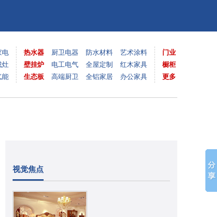
家电
热水器
厨卫电器
防水材料
艺术涂料
门业
成灶
壁挂炉
电工电气
全屋定制
红木家具
橱柜
气能
生态板
高端厨卫
全铝家居
办公家具
更多
视觉焦点