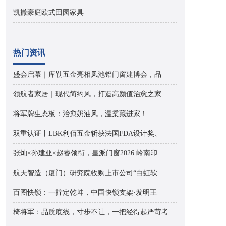
凯撒豪庭欧式田园家具
热门资讯
盛会启幕｜库勒五金亮相凤池铝门窗建博会，品
领航者家居｜现代简约风，打造高颜值治愈之家
将军牌生态板：治愈奶油风，温柔藏进家！
双重认证丨LBK利佰五金斩获法国FDA设计奖、
张灿×孙建亚×赵睿领衔，皇派门窗2026 岭南印
航天智造（厦门）研究院收购上市公司“白虹软
百图快锁：一拧定乾坤，中国快锁支架·发明王
椅将军：品质底线，寸步不让，一把经得起严苛考