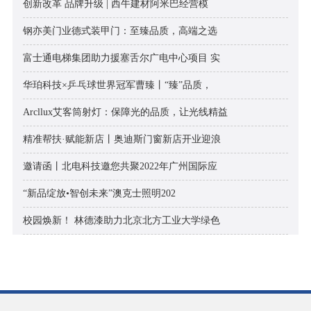
创新改革 品牌升级 | 西牛建材阿米巴经营模
钢亦美门业德式装甲门：至臻品质，高端之选
富士通电梯集团助力援塞舌尔广电中心项目 实
华珀科技×乒乓球世界冠军曹臻丨“臻”品质，
Arcllux艾客筒射灯：保障光的品质，让光线精益
精准帮扶·赋能新店丨奥迪斯门窗新店开业迎浪
邀请函丨北电科技邀您共聚2022年广州国际应
“新品绽放•智创未来”澳克士照明202
校园焕新！ 林德漆助力北京北方工业大学绿色