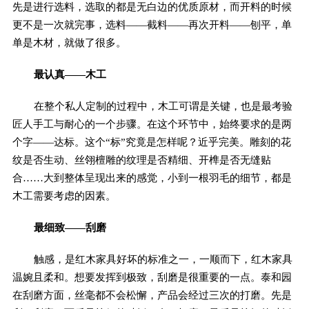
先是进行选料，选取的都是无白边的优质原材，而开料的时候
更不是一次就完事，选料——截料——再次开料——刨平，单
单是木材，就做了很多。
最认真——木工
在整个私人定制的过程中，木工可谓是关键，也是最考验
匠人手工与耐心的一个步骤。在这个环节中，始终要求的是两
个字——达标。这个“标”究竟是怎样呢？近乎完美。雕刻的花
纹是否生动、丝翎檀雕的纹理是否精细、开榫是否无缝贴
合……大到整体呈现出来的感觉，小到一根羽毛的细节，都是
木工需要考虑的因素。
最细致——刮磨
触感，是红木家具好坏的标准之一，一顺而下，红木家具
温婉且柔和。想要发挥到极致，刮磨是很重要的一点。泰和园
在刮磨方面，丝毫都不会松懈，产品会经过三次的打磨。先是