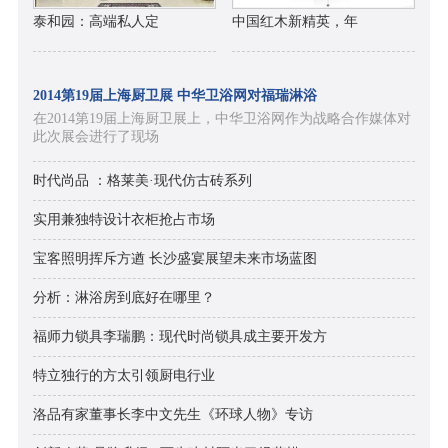
泰和园：高端私人定
中国红木新精英，年
2014第19届上海厨卫展 中华卫浴网对福瑞淋浴
在2014第19届上海厨卫展上，中华卫浴网作为战略合作媒体对
此次展会进行了现场
时代尚品 ：格莱美·现代仿古砖系列
实用兼独特设计衣柜抢占市场
宝客照明挥斥方遒 长沙盛宴展望未来市场蓝图
分析：淋浴房到底好在哪里？
福师力锁具李瑞鹏：现代时尚锁具成主要开发方
特立独行的方太引领厨电行业
洛品有家董事长李中文先生《环球人物》专访